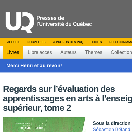
ACCUEIL
NOUVELLES
À PROPOS DES PUQ
DROITS
POUR COMMAN
Livres
Libre accès
Auteurs
Thèmes
Collectio
Merci Henri et au revoir!
Regards sur l’évaluation des
apprentissages en arts à l’ense
supérieur, tome 2
Sous la direction
Sébastien Béland