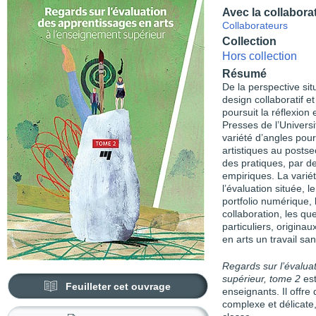
Avec la collabora
Collaborateurs
Collection
Hors collection
Résumé
De la perspective sit
design collaboratif e
poursuit la réflexio
Presses de l’Univers
variété d’angles pour
artistiques au post­se
des pratiques, par d
empiriques. La variét
l’évaluation située, 
portfolio numérique, 
collaboration, les qu
particuliers, originau
en arts un travail sa
Regards sur l’évalua
supérieur, tome 2
es
Feuilleter cet ouvrage
enseignants. Il offre
complexe et délicate,