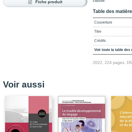
classe.
Fiche produit
Table des matièr
Couverture
Titre
Crédits
Remerciements
Voir toute la table des
Table des matières
2022, 224 pages, D
Liste des encadrés, fig
Liste des sigles et acr
Voir aussi
Introduction
Chapitre 1/ Rendre com
postsecondaire avec le 
Conclusion
Références
Chapitre 2 / Porter un j
pratiques des professeu