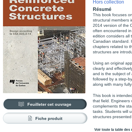
Hors collection
Résumé
This book focuses on
structural members i
2014 version
of the
often encountered in 
edition considers al
Canadian standard. In
chapters related to t
structures are intro
Using an original ap
clearly and effectivel
and is the subject of
followed by a step-by
along with many full
This book is intended
that field. Engineers
Feuilleter cet ouvrage
complements the stan
tasks. Students will 
structures presented 
Fiche produit
Table des matièr
Voir toute la table des