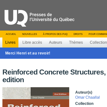
ACCUEIL
NOUVELLES
À PROPOS DES PUQ
DROITS
POUR COMMAN
Livres
Libre accès
Auteurs
Thèmes
Collectio
Merci Henri et au revoir!
Reinforced Concrete Structures,
edition
Auteur(s)
Omar Chaallal
Collection