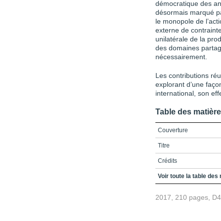
démocratique des ann
désormais marqué par
le monopole de l’act
externe de contrainte
unilatérale de la pro
des domaines partagés
nécessairement.
Les contributions ré
explorant d’une façon 
international, son effe
Table des matièr
Couverture
Titre
Crédits
Avant-propos
Voir toute la table des
Table des matières
2017, 210 pages, D
Liste des sigles