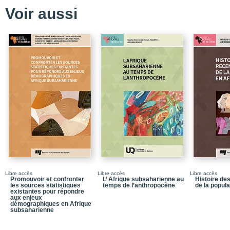
Introduction – La légiti
coproduction de la go
Voir aussi
Partie 1 – La régulation
Chapitre 1 – La constru
Chapitre 2 – L’administ
Chapitre 3 – La coprodu
Partie 2 – Le maintien d
Chapitre 4 – Les crises 
Chapitre 5 – La coprodu
axes routiers au Bénin
Chapitre 6 – Les collect
reddition de comptes
Partie 3 – La gouvern
Libre accès
Libre accès
Libre accès
Promouvoir et confronter
L’ Afrique subsaharienne au
Histoire d
Chapitre 7 – La gouve
les sources statistiques
temps de l’anthropocène
de la popula
existantes pour répondre
aux enjeux
Chapitre 8 – L’évaluati
démographiques en Afrique
subsaharienne
Conclusion – L’État afr
partagée