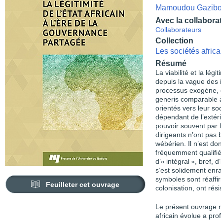
Mamoudou Gazib
Avec la collabora
Collaborateurs
Collection
Les sociétés afric
Résumé
La viabilité et la légi
depuis la vague des
processus exogène, c
generis comparable à 
orientés vers leur so
dépendant de l’extér
pouvoir souvent par la
dirigeants n’ont pas 
wébérien. Il n’est don
fréquemment qualifié d
d’« intégral », bref, d
s’est solidement enra
symboles sont réaffir
Feuilleter cet ouvrage
colonisation, ont rési
Le présent ouvrage ré
africain évolue a pr