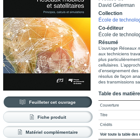
David Gelerman
Collection
École de technolo
Co-éditeur
École de technolo
Résumé
L’ouvrage
Réseaux mo
aux techniciens trav
plus particulièreme
cellulaires. L’approc
d’enseignement des
résolus de façon anal
des transmissions sans
Table des matièr
Feuilleter cet ouvrage
Couverture
Titre
Fiche produit
Crédits
Matériel complémentaire
Préface
Voir toute la table des