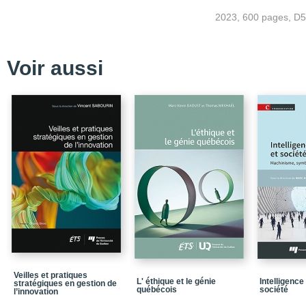
Avant-propos
2023, 600 pages, D
Table des matières
Liste des acronymes
Voir aussi
I. Introduction
II. Outils mathématique
III. Transmission sans fi
IV. Méthodes de modula
V. Téléphonie cellulaire
Introduction
VI. Communication par s
Quatrième de couvertu
Veilles et pratiques
L' éthique et le génie
Intelligence 
stratégiques en gestion de
québécois
société
l’innovation