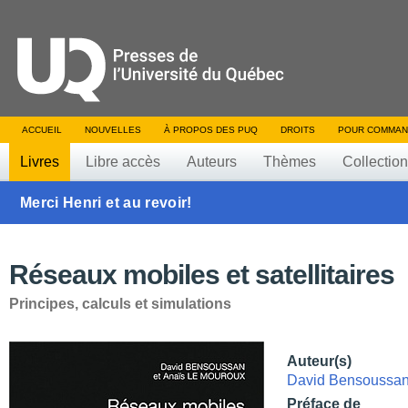
ACCUEIL
NOUVELLES
À PROPOS DES PUQ
DROITS
POUR COMMAN
Livres
Libre accès
Auteurs
Thèmes
Collectio
Merci Henri et au revoir!
Réseaux mobiles et satellitaires
Principes, calculs et simulations
Auteur(s)
David Bensoussa
Préface de