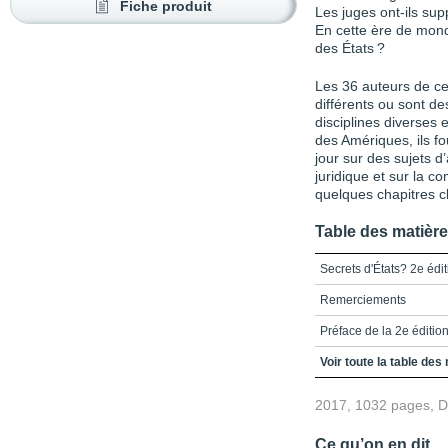
Fiche produit
Les juges ont-ils supp
En cette ère de mond
des États ?
Les 36 auteurs de ce
dif­férents ou sont d
disciplines diverses 
des Amériques, ils fo
jour sur des sujets d
juridique et sur la
quelques chapitres c
Table des matièr
Secrets d'États? 2e édit
Remerciements
Préface de la 2e éditio
Liste des figures
Voir toute la table des
Liste des tableaux
2017, 1032 pages, 
Introduction – Comprendr
Ce qu’on en dit...