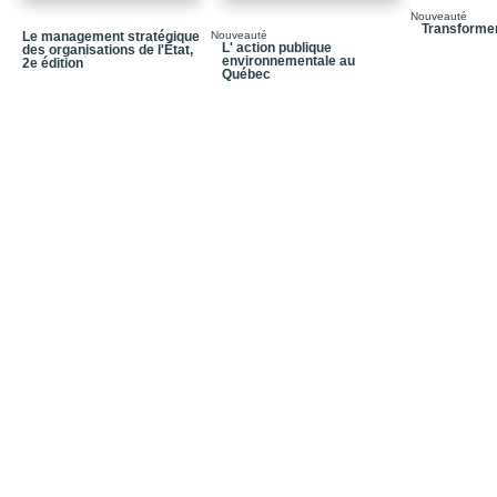
Chapitre 12 / L’organisa
Nouveauté
Transformer
Le management stratégique
Nouveauté
Chapitre 13 / De Webe
L' action publique
des organisations de l'État,
environnementale au
2e édition
Chapitre 14 / Les orga
Québec
droit
Chapitre 15 / Les org
Chapitre 16 / Le secteu
Au cœur des enjeux de 
Chapitre 17 / Les enje
Chapitre 18 / Le secteu
politiques et administrat
Chapitre 19 / La déléga
Chapitre 20/ L’interacti
Chapitre 21/ La fonction
Chapitre 22 / Le droit ad
Chapitre 23 / La démocra
dialogue
Chapitre 24 / Les enje