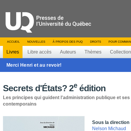
ACCUEIL
NOUVELLES
À PROPOS DES PUQ
DROITS
POUR COMMAN
Livres
Libre accès
Auteurs
Thèmes
Collectio
Merci Henri et au revoir!
e
Secrets d'États? 2
édition
Les principes qui guident l'administration publique et ses
contemporains
Sous la direction
Nelson Michaud