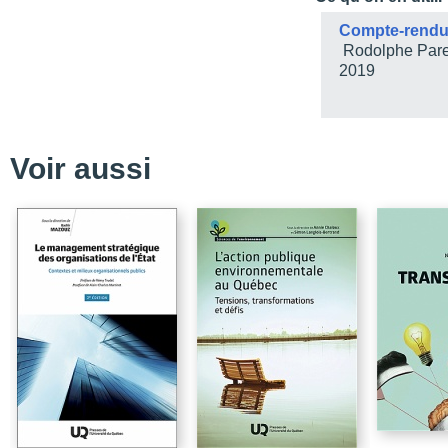
PARTIE 1 / L’État
Compte-rendu 
Chapitre 1 / Les différe
Rodolphe Pare
2019
Chapitre 2 / Les modè
Chapitre 3 / L’État en 
PARTIE 2 / Les fonctions
Voir aussi
Chapitre 4 / Pour compre
globalisation
Chapitre 5 / La constitut
Chapitre 6 / La démocrat
Chapitre 7 / La fonction
rôles des députés
Chapitre 8 /Le « nouveau
Chapitre 9 / Le rôle du
gouverneme
Chapitre 10 / La gouve
Chapitre 11 / Les politi