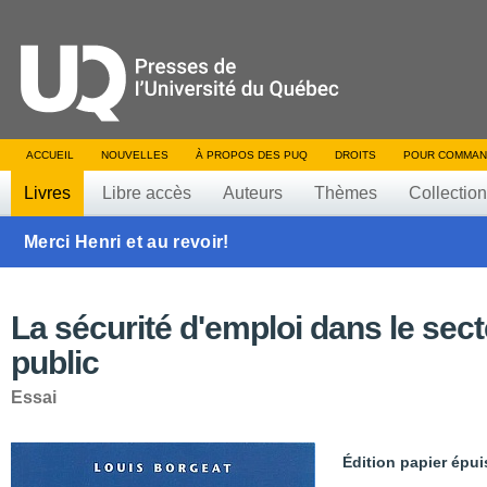
ACCUEIL
NOUVELLES
À PROPOS DES PUQ
DROITS
POUR COMMAN
Livres
Libre accès
Auteurs
Thèmes
Collectio
Merci Henri et au revoir!
La sécurité d'emploi dans le sec
public
Essai
Édition papier épui