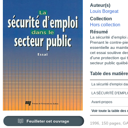
Auteur(s)
Louis Borgeat
Collection
Hors collection
Résumé
La sécurité d'emploi 
Prenant le contre-pie
essentielle au maint
cet essai soulève de
d'une protection qui
secteur public québé
Table des matièr
La sécurité d'emploi da
LA SÉCURITÉ D'EMPL
Avant-propos
Table des matières
Voir toute la table des
Introduction
Feuilleter cet ouvrage
1996, 150 pages, G