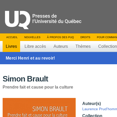
ACCUEIL
NOUVELLES
À PROPOS DES PUQ
DROITS
POUR COMMAN
Livres
Libre accès
Auteurs
Thèmes
Collectio
Merci Henri et au revoir!
Simon Brault
Prendre fait et cause pour la culture
Auteur(s)
Laurence Prud'hom
Collection