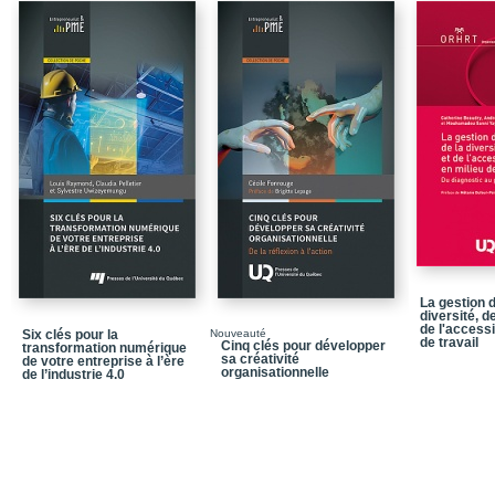
De l’autre côté du miroi
Naissance douloureus
Culture Montréal, un reg
Un homme d’idées / L’éc
Le facteur C
Montréal
Conclusion : garder le c
Annexes
Annexe 1
La gestion d
diversité, de
de l'accessi
Six clés pour la
Nouveauté
de travail
Cinq clés pour développer
transformation numérique
sa créativité
de votre entreprise à l’ère
organisationnelle
de l’industrie 4.0