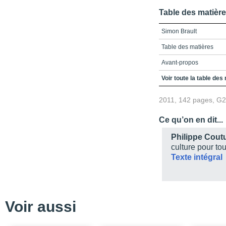
Table des matièr
Simon Brault
Table des matières
Avant-propos
Les prémices / L’enfan
Voir toute la table des
Une mère passionnée par
2011, 142 pages, G
Un père artiste de nuit
Ce qu’on en dit...
Une soif de justice soci
Philippe Cout
L’École nationale de th
culture pour to
Texte intégral
Les années d’apprenti
Nouveaux défis
Les grandes secousse
Voir aussi
Culture Montréal \net l
Le GMC et le Forum : r