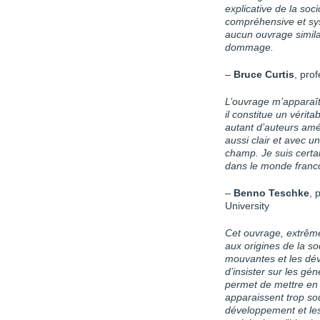
explicative de la soci
compréhensive et s
aucun ouvrage similai
dommage.
–
Bruce Curtis
, pro
L’ouvrage m’apparaî
il constitue un vérit
autant d’auteurs amé
aussi clair et avec 
champ. Je suis certai
dans le monde franc
–
Benno Teschke
, 
University
Cet ouvrage, extrême
aux origines de la soc
mouvantes et les dév
d’insister sur les g
permet de mettre en 
apparaissent trop so
développement et les