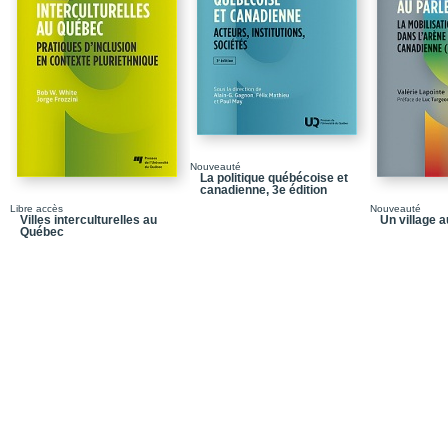
Chapitre 1 - La sociolog
Lectures complémentai
Chapitre 2 - La sociolo
Conclusion
Lectures complémentai
Nouveauté
La politique québécoise et
Chapitre 3 - Les classes
canadienne, 3e édition
famille
Libre accès
Nouveauté
Villes interculturelles au
Un village 
Conclusion
Québec
Lectures complémentai
Chapitre 4 - Le pouvoir
Conclusion
Lectures complémentai
Chapitre 5 - De Adam Sm
transition au capitalism
Conclusion