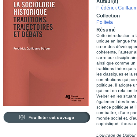
Auteur(s)
Frédérick Guillau
Collection
Politeia
Résumé
Cette introduction à
unique en langue fran
cœur des développem
cohérente, l’auteur a
carrefour disciplina
ainsi que comme un e
traditions théoriques
les classiques et la 
contributions qui per
politique. Il adopte 
qui met en relation l
Weber en les situant 
également des liens 
science politique et l
combattre, d’une part
Feuilleter cet ouvrage
monde social et, d’au
sophistiqué, il aura at
L’ouvrage de Dufour f