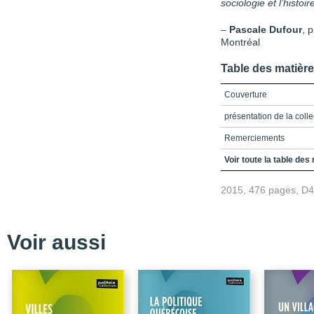
sociologie et l’histoi
–
Pascale Dufour
, 
Montréal
Table des matièr
Couverture
présentation de la colle
Remerciements
Table des matières
Voir toute la table des
Liste des tableaux
2015, 476 pages, D
Introduction
La sociologie historiqu
Voir aussi
Des convictions métho
Des traditions théoriqu
Des thèmes classiques
Les objectifs et particul