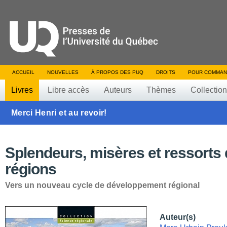
ACCUEIL
NOUVELLES
À PROPOS DES PUQ
DROITS
POUR COMMAN
Livres
Libre accès
Auteurs
Thèmes
Collectio
Merci Henri et au revoir!
Splendeurs, misères et ressorts
régions
Vers un nouveau cycle de développement régional
Auteur(s)