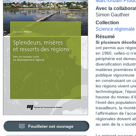
Marc-Urbain Proul
Avec la collabora
Simon Gauthier
Collection
Science régionale
Résumé
Si plusieurs décol
ont permis aux régio
en 1960, celles-ci n’
périphérie est deme
diversification indus
matières premières l
publique vigoureuse q
en construisant un c
les régions vivent une
technologique, l’épui
hausse du niveau d’é
l’éveil des populatio
travailleurs, la mont
l’affirmation de l’ac
régionales doivent 
au sein de la « socié
Feuilleter cet ouvrage
Le présent ouvrage d