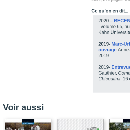
Liste des tableaux
Ce qu’on en dit...
Liste des sigles
2020 –
RECEN
Introduction
| volume 65, n
Kahn Universit
Chapitre 1 - La territor
Conclusion
2019-
Marc-Urb
ouvrage
Anne-
Chapitre 2 - La prise de 
2019
Conclusion
2019-
Entrevu
Chapitre 3 - La politique
Gauthier,
Commu
Conclusion
Chicoutimi
, 16
Chapitre 4 - La diversit
Conclusion
Chapitre 5 - Le levier d
Voir aussi
Conclusion
Chapitre 6 - Le levier d