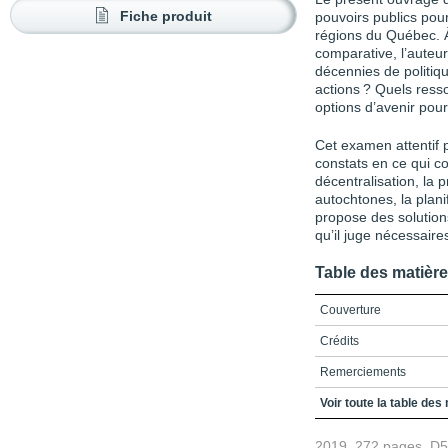
Fiche produit
pouvoirs publics pou
régions du Québec. À 
comparative, l’auteur
décennies de politiqu
actions ? Quels resso
options d’avenir pour
Cet examen attentif
constats en ce qui co
décentralisation, la p
autochtones, la planif
propose des solution
qu’il juge nécessaire
Table des matièr
Couverture
Crédits
Remerciements
Table des matières
Voir toute la table des
Liste des figures
2019, 272 pages, D