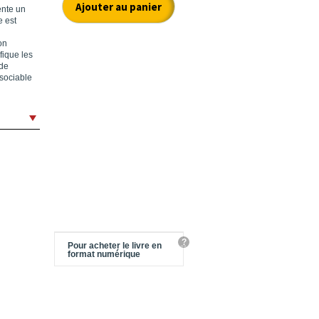
ente un
e est
on
fique les
 de
ssociable
?
Pour acheter le livre en
format numérique