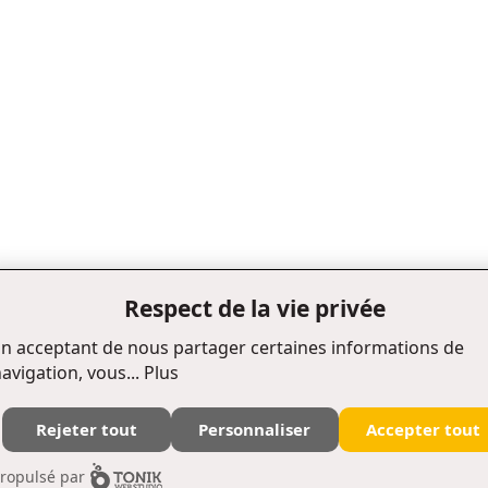
Respect de la vie privée
n acceptant de nous partager certaines informations de
avigation, vous...
Plus
Rejeter tout
Personnaliser
Accepter tout
Édifice Fleurie, 480, de La Chapelle, bureau F015, Québec (Québec) Canada G1K 0B6
ropulsé par