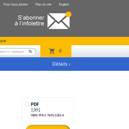
Pour nous joindre
Plan du site
English
IQUE
0
Détails ›