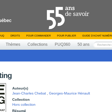
PUQ
DROITS
POUR COMMANDER
POUR PUBLIER
GUIDE D’ACHAT NUMÉR
Thèmes
Collections
PUQ360
50 ans
ting
Auteur(s)
Jean-Charles Chebat
,
Georges-Maurice Hénault
Collection
Hors collection
Résumé