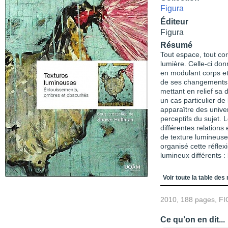
Figura
Éditeur
Figura
Résumé
Tout espace, tout co
lumière. Celle-ci do
en modulant corps et
de ses changements e
mettant en relief sa 
un cas particulier de 
apparaître des univer
perceptifs du sujet. L
différentes relations 
de texture lumineus
organisé cette réflexi
lumineux différents : 
Table des matièr
Voir toute la table des
2010, 188 pages, F
Ce qu’on en dit...