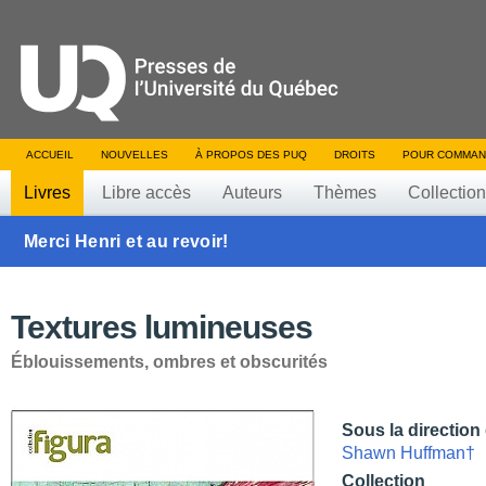
ACCUEIL
NOUVELLES
À PROPOS DES PUQ
DROITS
POUR COMMAN
Livres
Libre accès
Auteurs
Thèmes
Collectio
Merci Henri et au revoir!
Textures lumineuses
Éblouissements, ombres et obscurités
Sous la direction
Shawn Huffman†
Collection