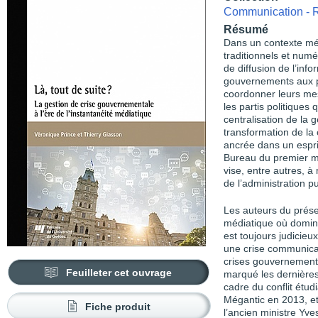
Communication - R
Résumé
Dans un contexte méd
traditionnels et numé
de diffusion de l’inf
gouvernements aux pr
coordonner leurs mes
les partis politique
centralisation de la 
transformation de l
ancrée dans un espri
Bureau du premier mi
vise, entre autres, à
de l’administration p
Les auteurs du prés
médiatique où domine 
est toujours judicie
une crise communicati
crises gouvernementa
Feuilleter cet ouvrage
marqué les dernières
cadre du conflit étud
Mégantic en 2013, e
Fiche produit
l’ancien ministre Yv