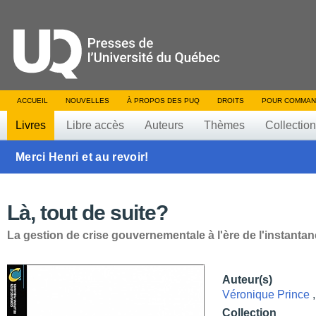
ACCUEIL
NOUVELLES
À PROPOS DES PUQ
DROITS
POUR COMMAN
Livres
Libre accès
Auteurs
Thèmes
Collectio
Merci Henri et au revoir!
Là, tout de suite?
La gestion de crise gouvernementale à l'ère de l'instantan
Auteur(s)
Véronique Prince
Collection