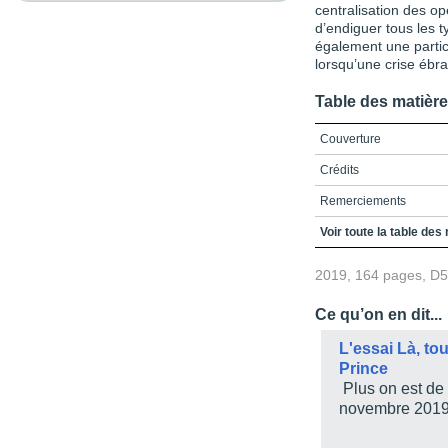
centralisation des o
d’endiguer tous les 
également une partic
lorsqu’une crise ébr
Table des matièr
Couverture
Crédits
Remerciements
Table des matières
Voir toute la table des
Liste des figures et des
2019, 164 pages, D
Liste des abréviations
Ce qu’on en dit...
Introduction. L’étude 
l’instantanéité médiat
L'essai Là, to
Prince
Chapitre 1. La médiatis
Plus on est de f
Chapitre 2. L’étude de 
novembre 201
gouvernementales au 
Chapitre 3. La gestion