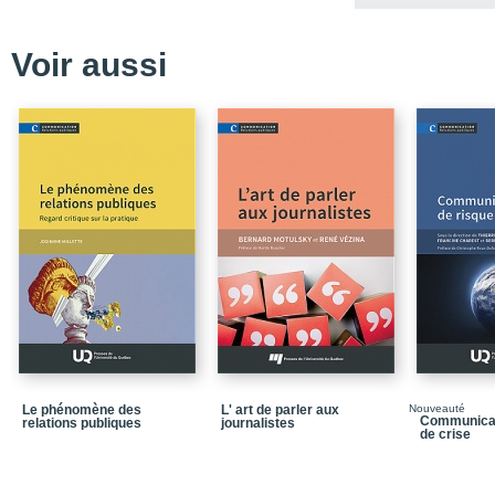
pression
Chapitre 4. La communi
Voir aussi
définitions
Chapitre 5. Quand la cr
Chapitre 6. Les sept rè
médiatisée
Conclusion. Les limites
gouvernementale
Annexe 1. Guide d’entre
Annexe 2. Guide d’entre
Annexe 3. Organigramm
gouvernementale
Bibliographie
Médiagraphie
Le phénomène des
L' art de parler aux
Nouveauté
Dans la meme collecti
Communicati
relations publiques
journalistes
de crise
Quatrième de couvertu