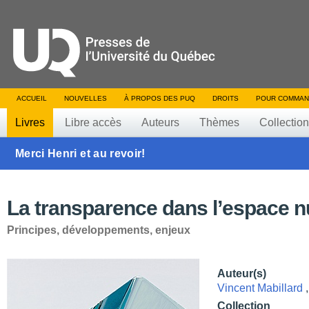
ACCUEIL
NOUVELLES
À PROPOS DES PUQ
DROITS
POUR COMMAN
Livres
Libre accès
Auteurs
Thèmes
Collectio
Merci Henri et au revoir!
La transparence dans l’espace 
Principes, développements, enjeux
Auteur(s)
Vincent Mabillard
Collection