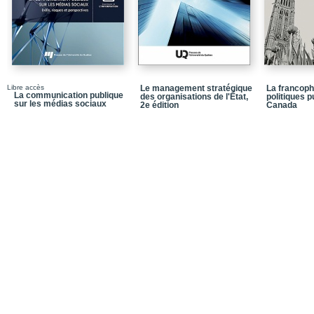
Chapitre 2 / Types de 
1 Transparence active
2 Transparence passiv
3 Transparence impro
Libre accès
Le management stratégique
La francoph
Résumé du chapitre
La communication publique
des organisations de l'État,
politiques p
sur les médias sociaux
2e édition
Canada
Pour favoriser la réflex
Chapitre 3 / Nouveaux o
numérique
1 Nouveaux outils de l
2 Enjeux de l’environn
transparence
Résumé du chapitre
Pour favoriser la réflex
Chapitre 4 / Approche cr
1 Peut-on (et doit-on) to
2 La transparence est-el