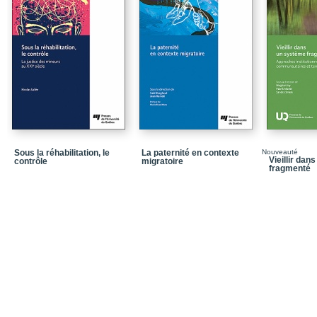
Chapitre 5_Les formes 
communautaire
Chapitre 6_Considérati
Bibliographie
Sous la réhabilitation, le
La paternité en contexte
Nouveauté
Vieillir dan
contrôle
migratoire
fragmenté