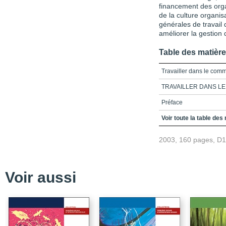
financement des org
de la culture organis
générales de travail 
améliorer la gestion
Table des matièr
Travailler dans le com
TRAVAILLER DANS L
Préface
Remerciements
Voir toute la table des
Table des matières
2003, 160 pages, D
Introduction
Chapitre 1_Historique et
Voir aussi
Chapitre 2_L'institutio
Chapitre 3_La main d'o
de travail
Chapitre 4_La culture 