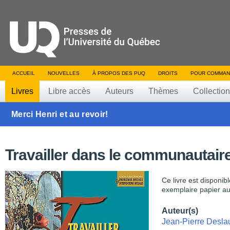
ACCUEIL
NOUVELLES
À PROPOS DES PUQ
DROITS
POUR COMMAN
Livres
Libre accès
Auteurs
Thèmes
Collectio
Merci Henri et au revoir!
Travailler dans le communautair
Ce livre est disponib
exemplaire papier au
Auteur(s)
Jean-Pierre Deslau