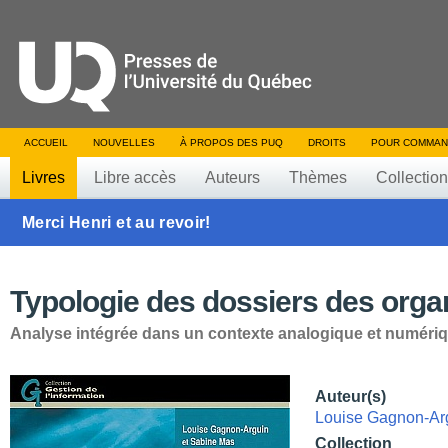
ACCUEIL
NOUVELLES
À PROPOS DES PUQ
DROITS
POUR COMMAN
Livres
Libre accès
Auteurs
Thèmes
Collectio
Merci Henri et au revoir!
Typologie des dossiers des orga
Analyse intégrée dans un contexte analogique et numéri
Auteur(s)
Louise Gagnon-Ar
Collection