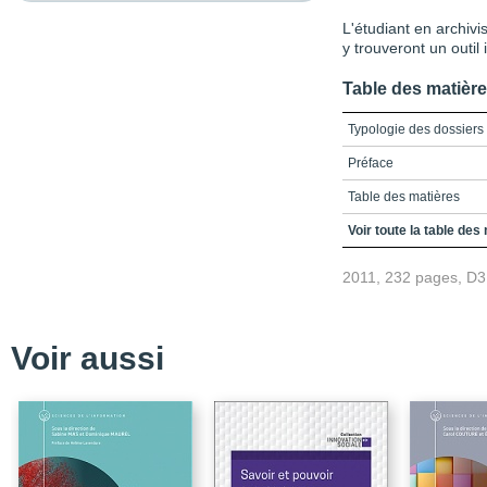
L'étudiant en archivi
y trouveront un outil
Table des matièr
Typologie des dossiers
Préface
Table des matières
Remerciements
Voir toute la table des
La "notion" de dossier 
2011, 232 pages, D
consignée - en guide d'
Grille d'analyse des do
Dossiers constitutifs
Voir aussi
Dossiers de réunion
Dossiers de direction
Dossiers des relations d
Dossiers des ressourc