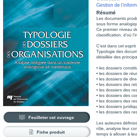
Gestion de l'inform
Résumé
Les documents produit
sous forme analogiq
Ce premier niveau d
classification, d’où l
C’est dans cet esprit
Typologie des docum
détaillée des princip
• les dossiers constitu
• les dossiers de réu
• les dossiers de dire
• les dossiers des rel
• les dossiers des r
• les dossiers des c
• les dossiers des re
• les dossiers juridiq
• les dossiers des re
Feuilleter cet ouvrage
Les auteures définiss
rôle, analyse leur c
Fiche produit
temps à allouer à leu