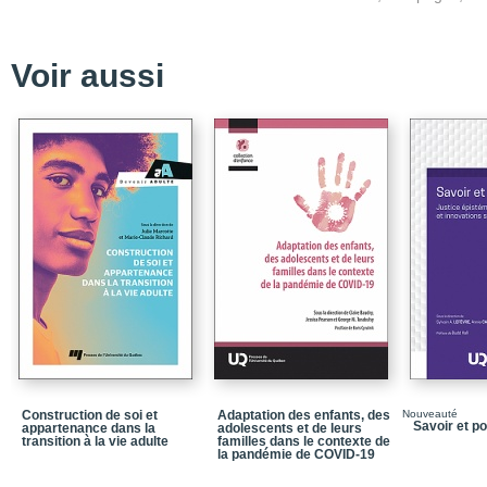
Présentation
Chapitre 1 - Les jeunes 
Voir aussi
Chapitre 2 - Rapports a
valeurs
Chapitre 3 - La constru
Chapitre 4 - Les jeunes 
Chapitre 5 - L'univers de
Chapitre 6 - Les habitu
Chapitre 7 - Les techno
dans l'univers des jeun
Chapitre 8 - Les univer
Annexe - Questionnaire 
Bibliographie
Construction de soi et
Adaptation des enfants, des
Nouveauté
Savoir et p
appartenance dans la
adolescents et de leurs
transition à la vie adulte
familles dans le contexte de
la pandémie de COVID-19