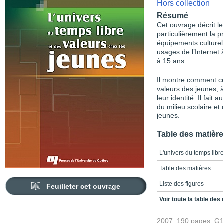
Hors collection
Résumé
Cet ouvrage décrit le
particulièrement la p
équipements culturels
usages de l’Internet
à 15 ans.
Il montre comment ce
valeurs des jeunes, à
leur identité. Il fait 
du milieu scolaire et
jeunes.
Table des matièr
L'univers du temps libr
Table des matières
Liste des figures
Feuilleter cet ouvrage
Liste des tableaux
Voir toute la table des
Remerciements
2007, 190 pages, G