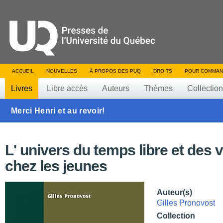
ACCUEIL
NOUVELLES
À PROPOS DES PUQ
DROITS
POUR COMMAN
Livres
Libre accès
Auteurs
Thèmes
Collectio
Merci Henri et au revoir!
L' univers du temps libre et des 
chez les jeunes
Auteur(s)
Gilles Pronovost
Collection