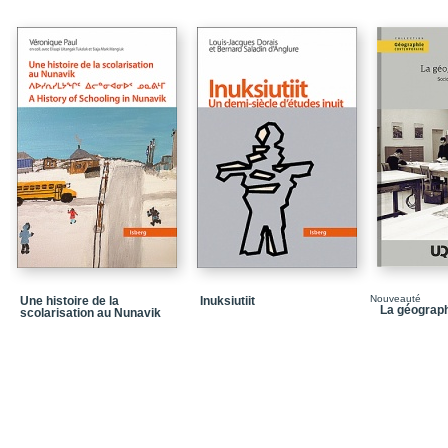
Chapitre 3_Crises intes
Chapitre 4_Transitions
Chapitre 5_L'univers d
En guise de conclusion
Liste des sigles
Nouveauté
Une histoire de la
Inuksiutiit
La géograp
scolarisation au Nunavik