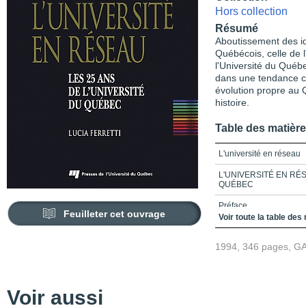
Hors collection
Résumé
Aboutissement des id
Québécois, celle de l
l'Université du Québec
dans une tendance c
évolution propre au 
histoire.
Table des matièr
L'université en réseau
L'UNIVERSITÉ EN RÉS
QUÉBEC
Préface
Feuilleter cet ouvrage
Voir toute la table des
Remerciements
1994, 346 pages, G
Table des matières
Chapitre 1_L'aboutiss
Chapitre 2_L'épreuve d
Voir aussi