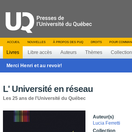
ACCUEIL
NOUVELLES
À PROPOS DES PUQ
DROITS
POUR COMMAN
Livres
Libre accès
Auteurs
Thèmes
Collectio
Merci Henri et au revoir!
L' Université en réseau
Les 25 ans de l'Université du Québec
Auteur(s)
Lucia Ferretti
Collection