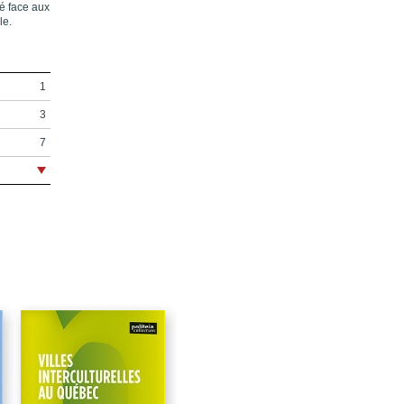
é face aux
le.
1
3
7
9
11
13
23
73
123