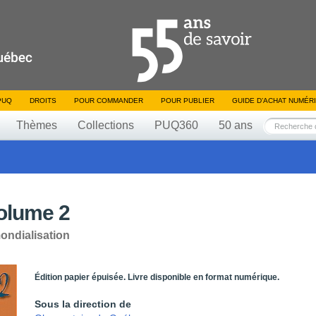
PUQ
DROITS
POUR COMMANDER
POUR PUBLIER
GUIDE D’ACHAT NUMÉR
Thèmes
Collections
PUQ360
50 ans
volume 2
ondialisation
Édition papier épuisée. Livre disponible en format numérique.
Sous la direction de