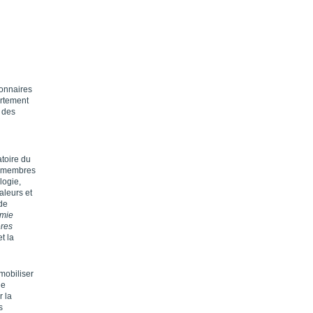
ionnaires
ortement
n des
atoire du
es membres
logie,
aleurs et
de
mie
ères
t la
mobiliser
le
r la
s