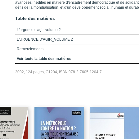
avancées inédites en matière d'encadrement démocratique et de solidarit
défis de la mondialisation, et d'un développement social, humain et durab
Table des matières
L'urgence d'agir, volume 2
L'URGENCE D'AGIR_VOLUME 2
Remerciements
Liste des membres de l'observatoire du Québec (Octobre 2002)
Voir toute la table des matières
Table des matières
2002, 124 pages, G1204, ISBN 978-2-7605-1204-7
Présentation générale
L'avenir du modèle québécois de développement économique
La mondialisation : éléments d'impact socioéconomique pour le Québec
Les auteurs