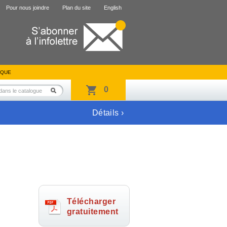
Pour nous joindre
Plan du site
English
IQUE
0
Détails ›
Télécharger
gratuitement