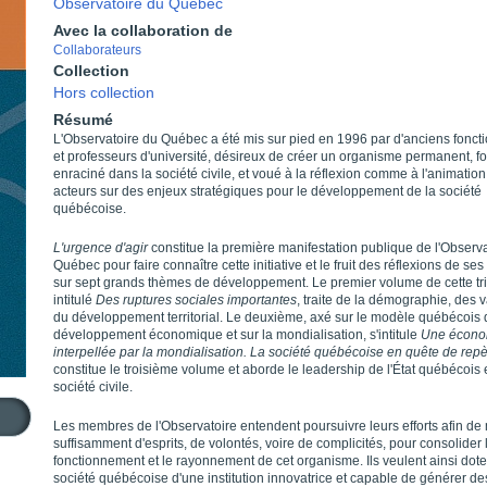
Observatoire du Québec
Avec la collaboration de
Collaborateurs
Collection
Hors collection
Résumé
L'Observatoire du Québec a été mis sur pied en 1996 par d'anciens fonct
et professeurs d'université, désireux de créer un organisme permanent, f
enraciné dans la société civile, et voué à la réflexion comme à l'animatio
acteurs sur des enjeux stratégiques pour le développement de la société
québécoise.
L'urgence d'agir
constitue la première manifestation publique de l'Observ
Québec pour faire connaître cette initiative et le fruit des réflexions de s
sur sept grands thèmes de développement. Le premier volume de cette tri
intitulé
Des ruptures sociales importantes
, traite de la démographie, des v
du développement territorial. Le deuxième, axé sur le modèle québécois 
développement économique et sur la mondialisation, s'intitule
Une écono
interpellée par la mondialisation. La société québécoise en quête de rep
constitue le troisième volume et aborde le leadership de l'État québécois e
société civile.
Les membres de l'Observatoire entendent poursuivre leurs efforts afin de 
suffisamment d'esprits, de volontés, voire de complicités, pour consolider 
fonctionnement et le rayonnement de cet organisme. Ils veulent ainsi dote
société québécoise d'une institution innovatrice et capable de générer de