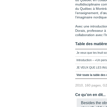
du Québec en collabo
multidisciplinaire co
du Québec à Montréal,
l’enseignement, d’œuv
l’imaginaire nordique,
Avec une introductio
Dorais, professeur à 
collaboration avec l’I
Table des matièr
Je veux que les Inuit s
Introduction – «Un per
JE VEUX QUE LES IN
Première partie
Voir toute la table des
Deuxième partie
2010, 160 pages, G
Troisième partie
Ce qu’on en dit...
Quatrième partie
Besides the obs
Cinquième partie