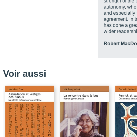
strength of the 
autonomy, wheth
Chronologie
and especially 
Bibliographie et récept
agreement. In t
has done a grea
Table des matières
wider readershi
Robert MacDo
Voir aussi