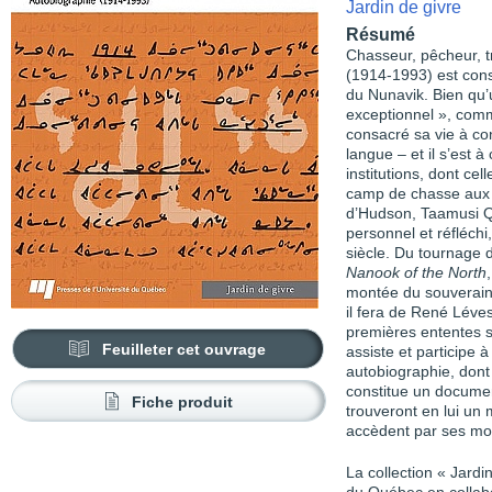
Jardin de givre
Résumé
Chasseur, pêcheur, 
(1914-1993) est con
du Nunavik. Bien qu’
exceptionnel », comm
consacré sa vie à cons
langue – et il s’est à
institutions, dont c
camp de chasse aux e
d’Hudson, Taamusi Q
personnel et réfléch
siècle. Du tournage 
Nanook of the North
montée du souveraini
il fera de René Léve
premières ententes 
Feuilleter cet ouvrage
assiste et participe 
autobiographie, dont 
constitue un documen
Fiche produit
trouveront en lui un
accèdent par ses mots
La collection « Jardi