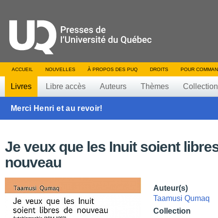
ACCUEIL
NOUVELLES
À PROPOS DES PUQ
DROITS
POUR COMMAN
Livres
Libre accès
Auteurs
Thèmes
Collectio
Merci Henri et au revoir!
Je veux que les Inuit soient libre
nouveau
Auteur(s)
Taamusi Qumaq
Collection