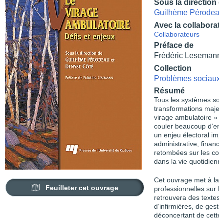
Sous la direction
Guilhème Pérode
Avec la collabora
Collaborateurs
Préface de
Frédéric Leseman
Collection
Problèmes sociaux 
Résumé
Tous les systèmes so
transformations maje
virage ambulatoire »
couler beaucoup d’en
un enjeu électoral i
administrative, fina
retombées sur les co
dans la vie quotidien
Cet ouvrage met à la 
Feuilleter cet ouvrage
professionnelles sur 
retrouvera des texte
d’infirmières, de ges
déconcertant de cett