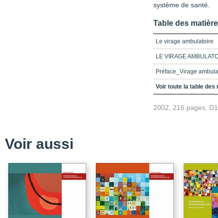
système de santé.
Table des matièr
Le virage ambulatoire
LE VIRAGE AMBULAT
Préface_Virage ambula
Table des matières
Voir toute la table des
Introduction
2002, 216 pages, D
Partie 1_La problémati
Chapitre 1_Le virage a
Voir aussi
Chapitre 2_La viabilité 
changements sociodé
Chapitre 3_Le virage amb
Partie 2_Les enjeux sur 
Chapitre 4_L'impact du 
santé en précarité d'em