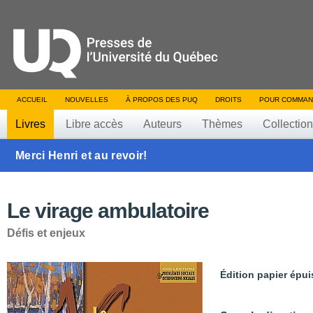
ACCUEIL
NOUVELLES
À PROPOS DES PUQ
DROITS
POUR COMMAN
Livres
Libre accès
Auteurs
Thèmes
Collectio
Merci Henri et au revoir!
Le virage ambulatoire
Défis et enjeux
Édition papier épui