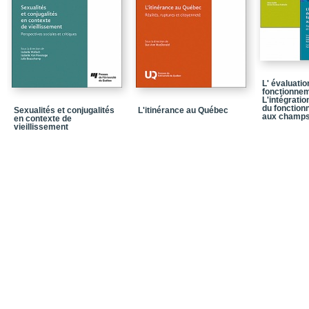
Chapitre 5_Femmes et 
Chapitre 6_Les famille
Partie 3_Ce que pensent
Chapitre 7_Les réseaux 
L' évaluatio
Chapitre 8_La réforme 
fonctionnem
humaines
L'intégratio
du fonction
Sexualités et conjugalités
L'itinérance au Québec
aux champs
en contexte de
Chapitre 9_Les besoins 
vieillissement
meilleur équilibre entre
Chapitre 10_Virage ambu
Conclusion_Que peut-o
Notices biographiques