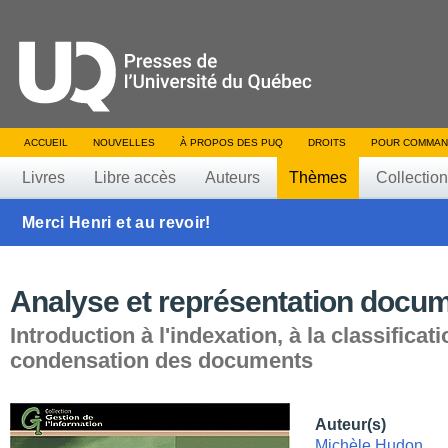
ACCUEIL
NOUVELLES
À PROPOS DES PUQ
DROITS
POUR COMMAN
Livres
Libre accès
Auteurs
Thèmes
Collectio
Merci Henri et au revoir!
Analyse et représentation docum
Introduction à l'indexation, à la classificati
condensation des documents
Auteur(s)
Michèle Hudon