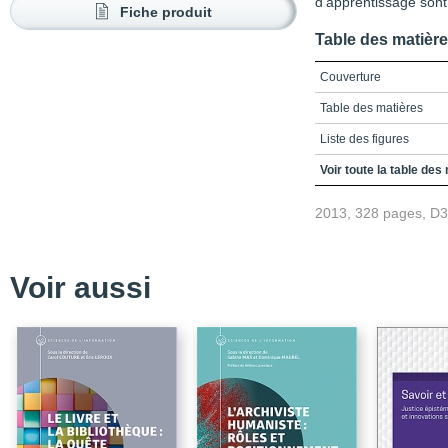
d’apprentissage sont
Fiche produit
Table des matièr
Couverture
Table des matières
Liste des figures
Liste des tableaux
Voir toute la table des
Liste des sigles et abré
2013, 328 pages, D
Avant-propos
Glossaire
Voir aussi
Bibliographie
Monographies et articl
Normes et directives
Sites Web
Index des sujets