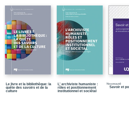
Les défis de l’archivist
Partie 2 - Rayonnement 
Culture, archives et d
Partie 3 - L’archivisteet 
La pratique archivistiqu
L’archivistique à l’heu
«Révolution» numérique
Partie 4 - Les archives
Les apports du droit et
normalisationen archiv
Le livre et la bibliothèque: la
L' archiviste humaniste :
Nouveauté
La valeur de témoigna
Savoir et p
quête des savoirs et de la
rôles et positionnement
culture
institutionnel et sociétal
Mémoire et archives
Archives et démocratie
Partie 5 - Les archives
Maintenir la qualité de 