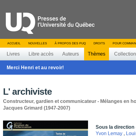
ACCUEIL
NOUVELLES
À PROPOS DES PUQ
DROITS
POUR COMMAN
Livres
Libre accès
Auteurs
Thèmes
Collectio
Merci Henri et au revoir!
L' archiviste
Constructeur, gardien et communicateur - Mélanges en 
Jacques Grimard (1947-2007)
Sous la direction
Yvon Lemay
,
Loui