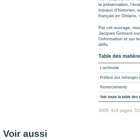
la préservation, l’év
travaux d’historien, 
français en Ontario,
Par cet ouvrage, nou
Jacques Grimard sur
l’information et sur l
défis.
Table des matièr
L'archiviste
Préface aux mélanges
Remerciements
Avant-propos
Voir toute la table des
Table des matières
2009, 420 pages, D
Partie 1 - Parcours, té
Le parcours professionn
Voir aussi
La valeur de la coopéra