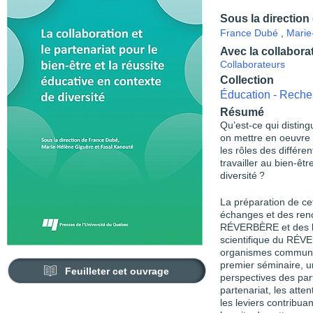
Sous la direction
France Dubé
,
Marie
Avec la collabora
Collaborateurs
Collection
Éducation - Reche
Résumé
Qu’est-ce qui distin
on mettre en oeuvre 
les rôles des différ
travailler au bien-êt
diversité ?
La préparation de cet
échanges et des renc
RÉVERBÈRE et des li
scientifique du RÉVE
organismes communau
premier séminaire, u
Feuilleter cet ouvrage
perspectives des part
partenariat, les atten
les leviers contribuan