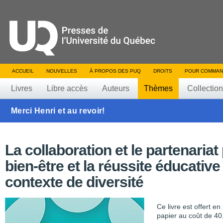
ACCUEIL
NOUVELLES
À PROPOS DES PUQ
DROITS
POUR COMMAN
Livres
Libre accès
Auteurs
Thèmes
Collectio
Merci Henri et au revoir!
La collaboration et le partenariat
bien-être et la réussite éducative
contexte de diversité
Ce livre est offert e
papier au coût de 40