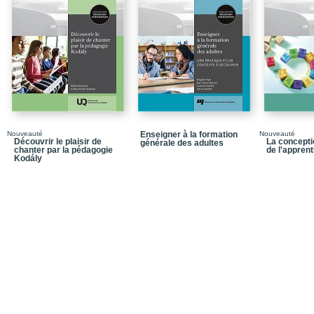
à son épanouissement
PARTIE 1 / Des regards h
diversité en contextes é
Chapitre 1 / La diversi
historiques
Chapitre 2 / La prise en
éducatives québécoise
Chapitre 3 / Prendre en
quelques repères théor
Nouveauté
Enseigner à la formation
Nouveauté
Découvrir le plaisir de
La concepti
générale des adultes
chanter par la pédagogie
de l'appren
Chapitre 4 / L’étude de 
Kodály
de recherche qui appel
PARTIE 2 / Des approche
diversité en contextes é
Chapitre 5 / Entre norm
genre: perspective soci
Chapitre 6 / L’approche
l’élève
Chapitre 7 / Une appro
environnemental d’adul
PARTIE 3 / Des pistes d