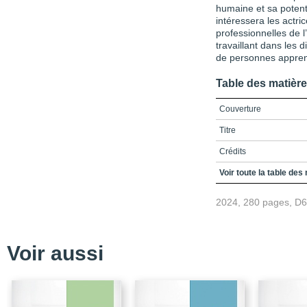
humaine et sa potenti
intéressera les actri
professionnelles de l
travaillant dans les 
de personnes apprena
Table des matièr
Couverture
Titre
Crédits
Préface
Voir toute la table des
Remerciements
2024, 280 pages, D
Avant-propos
Table des matières
Voir aussi
Liste des figures et tab
Liste des sigles et acr
Introduction / La diversi