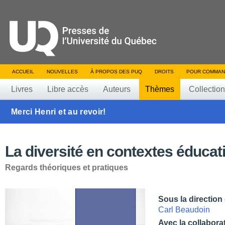
ACCUEIL
NOUVELLES
À PROPOS DES PUQ
DROITS
POUR COMMAN
Livres
Libre accès
Auteurs
Thèmes
Collectio
Merci Henri et au revoir!
La diversité en contextes éducati
Regards théoriques et pratiques
Sous la direction
Carl Beaudoin
Avec la collabora