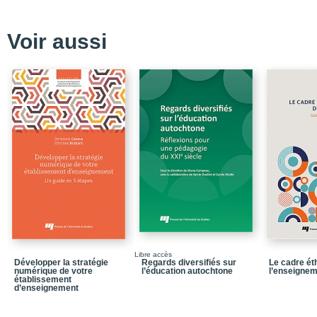
TABLE DES MATIÈRES
Liste des encadrés
Voir aussi
Liste des figures et tab
Liste des sigles et acr
Liste des notions
Introduction
Méthodologie
Études de cas
Généralisation des donn
questionnaire
Synthèse concernant le
PARTIE I / Les répercuss
milieu éducatif et les in
Libre accès
Développer la stratégie
Regards diversifiés sur
Le cadre éth
Chapitre 1 / La littératu
numérique de votre
l’éducation autochtone
l’enseigne
sur le bien-être et l’ap
établissement
d’enseignement
Chapitre 2 / L’évolution
prises dans 5 CSS