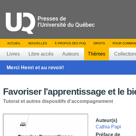
ACCUEIL
NOUVELLES
À PROPOS DES PUQ
DROITS
POUR COMMAN
Livres
Libre accès
Auteurs
Thèmes
Collectio
Merci Henri et au revoir!
Favoriser l'apprentissage et le bi
Tutorat et autres dispositifs d'accompagnement
Auteur(s)
Cathia Papi
Préface de