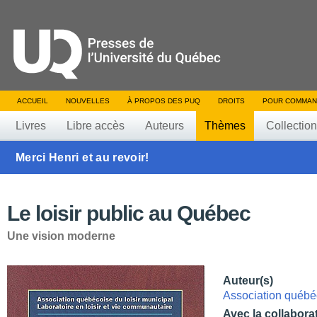
ACCUEIL
NOUVELLES
À PROPOS DES PUQ
DROITS
POUR COMMAN
Livres
Libre accès
Auteurs
Thèmes
Collectio
Merci Henri et au revoir!
Le loisir public au Québec
Une vision moderne
Auteur(s)
Association québéc
Avec la collabora