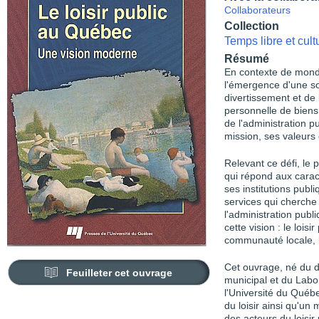
Collaborateurs
Collection
Temps libre et cult
Résumé
En contexte de mondi
l'émergence d'une soci
divertissement et de
personnelle de biens 
de l'administration pu
mission, ses valeurs e
Relevant ce défi, le 
qui répond aux caract
ses institutions publ
services qui cherche
l'administration pub
cette vision : le loisir
communauté locale, l'
Cet ouvrage, né du d
Feuilleter cet ouvrage
municipal et du Labo
l'Université du Québ
du loisir ainsi qu'un
des acteurs du loisir 