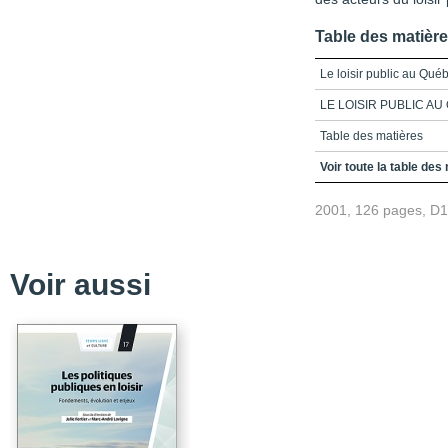
Table des matièr
Le loisir public au Qué
LE LOISIR PUBLIC A
Table des matières
Présentation
Voir toute la table des
Partie 1_Vision
2001, 126 pages, D
Chapitre 1_Loisir, comm
Partie 2_Analyse et dé
Voir aussi
Chapitre 2_État des lie
Chapitre 3_Synthèse d
Partie 3_Concept fonda
Chapitre 4_Le loisir pub
Chapitre 5_Le service 
Chapitre 6_La qualité d