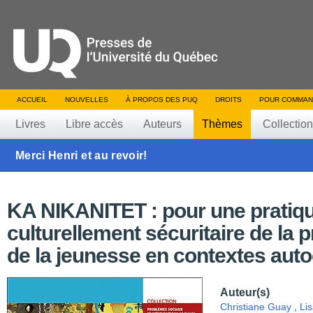
ACCUEIL
NOUVELLES
À PROPOS DES PUQ
DROITS
POUR COMMAN
Livres
Libre accès
Auteurs
Thèmes
Collectio
Merci Henri et au revoir!
KA NIKANITET : pour une pratiq
culturellement sécuritaire de la p
de la jeunesse en contextes aut
Auteur(s)
Christiane Guay
,
Lis