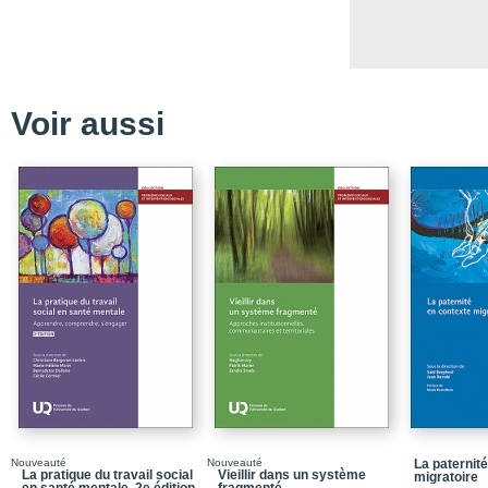
Liste des sigles et acr
Avant-propos
PARTIE 1 / Des clés de 
Voir aussi
Chapitre 1 / Des modes 
et relationnelle du mon
Chapitre 2 / L’État et l
visages de l’assimilatio
Chapitre 3 / Comprendre
familles
PARTIE 2 / Le contexte 
Chapitre 4 / L’organisa
Chapitre 5 / Le finance
Chapitre 6 / Un nouveau
l’enfance: la Loi C-92
PARTIE 3 / L’interventi
Chapitre 7 / Vers une pr
Nouveauté
Nouveauté
La paternit
La pratique du travail social
Vieillir dans un système
migratoire
Chapitre 8 / Le process