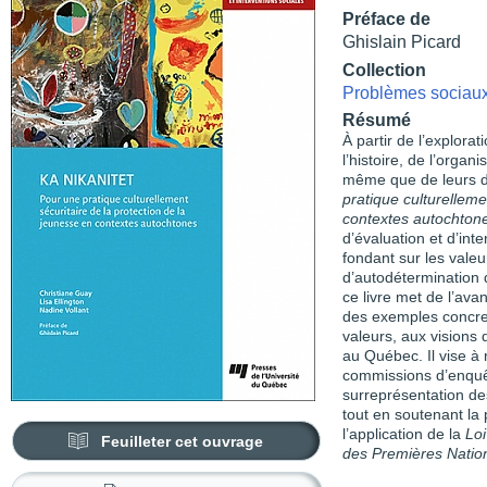
Préface de
Ghislain Picard
Collection
Problèmes sociaux 
Résumé
À partir de l’explora
l’histoire, de l’orga
même que de leurs dr
pratique culturelleme
contextes autochton
d’évaluation et d’int
fondant sur les valeu
d’autodétermination q
ce livre met de l’ava
des exemples concret
valeurs, aux visions
au Québec. Il vise à 
commissions d’enquêt
surreprésentation de
tout en soutenant la 
l’application de la
Loi
Feuilleter cet ouvrage
des Premières Nation