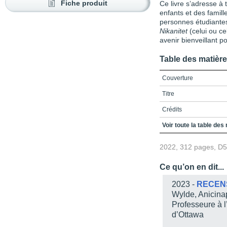
Fiche produit
Ce livre s’adresse à 
enfants et des famill
personnes étudiantes
Nikanitet
(celui ou ce
avenir bienveillant p
Table des matièr
Couverture
Titre
Crédits
Préface
Voir toute la table des
Mot d’une Aînée
2022, 312 pages, D
Remerciements
Ce qu’on en dit...
Note aux lecteurs
2023 -
RECEN
Table des matières
Wylde, Anicina
Professeure à l’
Liste des figures
d’Ottawa
Liste des tableaux