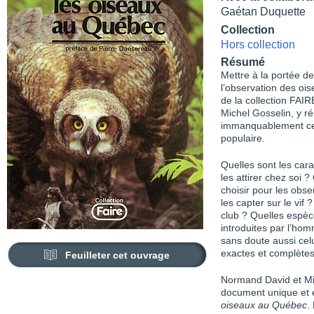
Gaétan Duquette
Collection
Hors collection
Résumé
Mettre à la portée d
l’observation des ois
de la collection FA
Michel Gosselin, y r
immanquablement celui
populaire.
Quelles sont les car
les attirer chez soi
choisir pour les obse
les capter sur le vif
club ? Quelles espèc
introduites par l’ho
sans doute aussi cel
exactes et complètes
Feuilleter cet ouvrage
Normand David et Mic
document unique et e
oiseaux au Québec
.