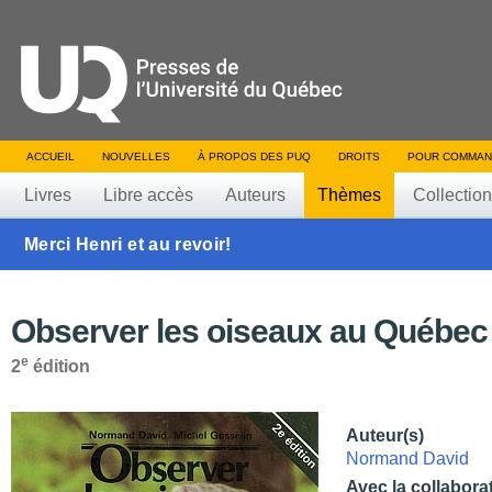
ACCUEIL
NOUVELLES
À PROPOS DES PUQ
DROITS
POUR COMMAN
Livres
Libre accès
Auteurs
Thèmes
Collectio
Merci Henri et au revoir!
Observer les oiseaux au Québec
e
2
édition
Auteur(s)
Normand David
Avec la collabora