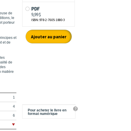
teuse de
itions, le
et porteur
rincipes et
t et de
les
alité de
 des
n matière
1
4
?
Pour acheter le livre en
format numérique
6
10