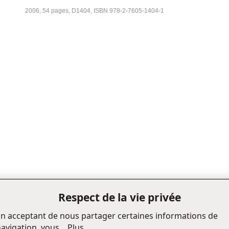
Chapitre 1_Critères de qualité d’un parc de planche à roulettes
2006, 54 pages, D1404, ISBN 978-2-7605-1404-1
Chapitre 2_Planification d’un parc
Chapitre 3_Construction et aménagement de parcs de PAR
Chapitre 4_Gestion du site
Bibliographie
Annexe 1_Liste des principaux fabricants
Annexe 2_Recommandations techniques
Fiche technique no 1_Description des catégories de modules
Fiche technique no 2_Analyse des types de matériaux
Fiche technique no 3_Exemples d’aménagement
Fiche technique no 4_Fiche d’entretien
Respect de la vie privée
n acceptant de nous partager certaines informations de
avigation, vous...
Plus