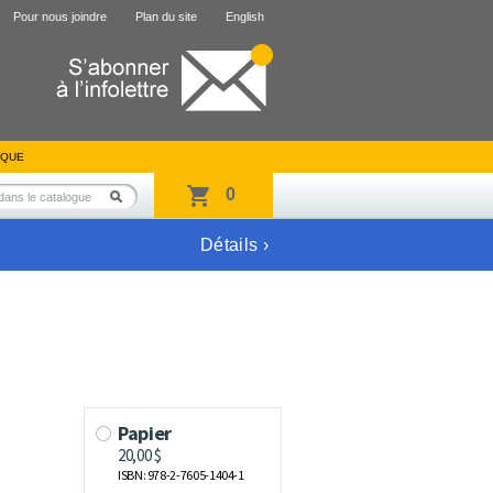
Pour nous joindre
Plan du site
English
IQUE
0
Détails ›