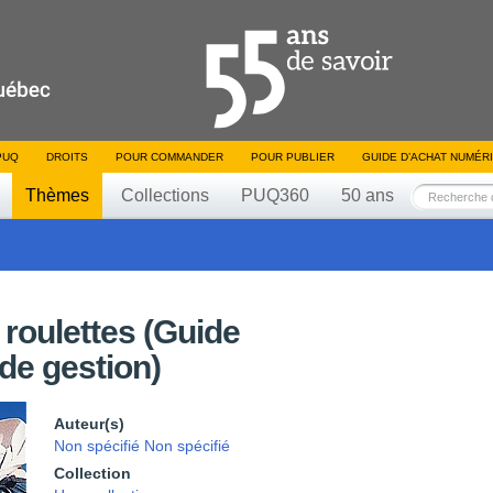
PUQ
DROITS
POUR COMMANDER
POUR PUBLIER
GUIDE D’ACHAT NUMÉR
Thèmes
Collections
PUQ360
50 ans
 roulettes (Guide
de gestion)
Auteur(s)
Non spécifié Non spécifié
Collection