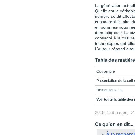
La génération actuell
Quelle est la vérita
nombre se dit affecté
consacrent-ils plus 
en sommes-nous réel
domestiques ? La civi
consacré à la culture
technologies ont-ell
L’auteur répond à to
Table des matièr
Couverture
Présentation de la colle
Remerciements
Table des matières
Voir toute la table des
Liste des figures et des
2015, 138 pages, D
Introduction
Ce qu’on en dit...
Chapitre 1 - Une perspe
«
À la recher