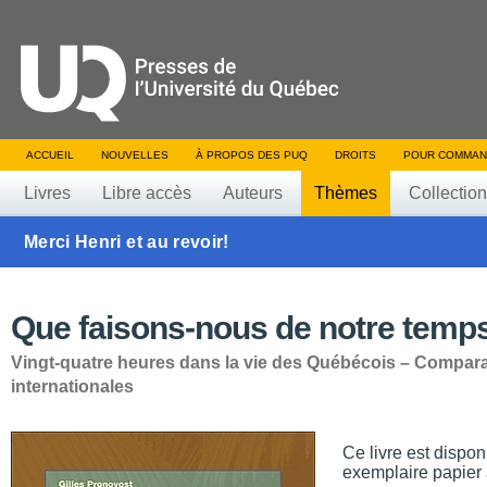
ACCUEIL
NOUVELLES
À PROPOS DES PUQ
DROITS
POUR COMMAN
Livres
Libre accès
Auteurs
Thèmes
Collectio
Merci Henri et au revoir!
Que faisons-nous de notre temp
Vingt-quatre heures dans la vie des Québécois – Compar
internationales
Ce livre est dispo
exemplaire papier 