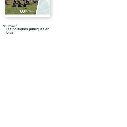
La mesure du stress te
Conclusion
Chapitre 4 - Le temps p
Nouveauté
Les politiques publiques en
loisir
Le temps des mères et 
Le temps parental et le 
Quels scénarios pour l’
Conclusion
Chapitre 5 - Une pause 
La mesure du temps de 
L’évolution du temps co
internationale
La vie associative : un
une mesure sans doute
Le déclin du temps de l
La part relative du temp