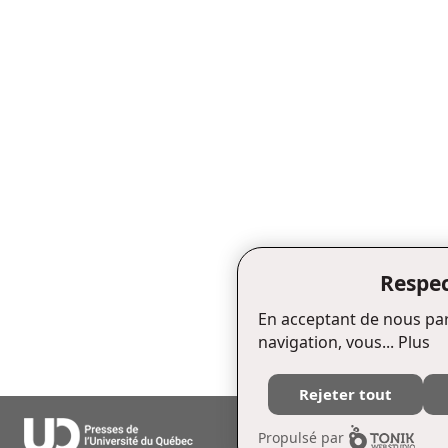
Respec
En acceptant de nous par
navigation, vous...
Plus
Rejeter tout
Édifice Fleurie, 480, de La Chapell
Propulsé par
Tél. : (418) 657-4399 Téléc. : (418