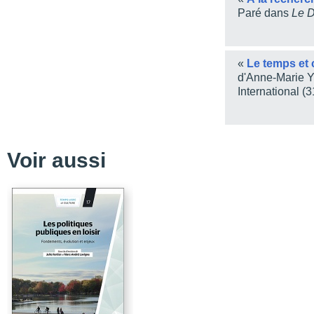
La genèse du temps ind
Paré dans
Le 
Les systèmes temporel
Conclusion : la civilisat
«
Le temps et 
Chapitre 2 - La mesure
d'Anne-Marie Y
International (
Nos perceptions du temp
Un bref historique des
Les principales critique
Voir aussi
Les études d’emploi du
Annexe - Enquêtes sur 
Documents reliés aux d
Chapitre 3 - Travaillon
Les études d’emploi du 
Les études, l’âge et le 
L’évolution des horaires
Le temps de travail co