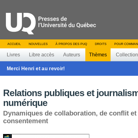
ACCUEIL
NOUVELLES
À PROPOS DES PUQ
DROITS
POUR COMMAN
Livres
Libre accès
Auteurs
Thèmes
Collectio
Merci Henri et au revoir!
Relations publiques et journalism
numérique
Dynamiques de collaboration, de conflit et
consentement