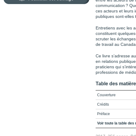
entre les acteurs de 
communication ? Quel
ces acteurs et leurs 
publiques sont-elles 
Entretiens avec les 
constituent quelques
scruter les échanges 
de travail au Canada,
Ce livre s’adresse a
en rela­tions publiqu
praticiens qui s’int
professions de médiat
Table des matièr
Couverture
Crédits
Préface
De quelles transformatio
Voir toute la table des
Des défis pour la reche