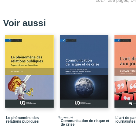
2017, 256 pages, D
Conclusion
Remerciements
Voir aussi
Table des matières
Liste des tableaux
Liste des sigles
Introduction. Les dynam
du journalisme
Bibliographie
Chapitre 1. Les relatio
discours journalistique
Bibliographie
Chapitre 2. Les pratique
production médiatique 
Bibliographie
Le phénomène des
Nouveauté
L' art de pa
Communication de risque et
relations publiques
journalistes
Chapitre 3. La converge
de crise
journalistes influence-t
point de vue italien