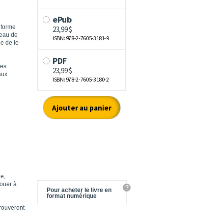
 forme
veau de
ce de le
des
aux
le,
louer à
?
Pour acheter le livre en
format numérique
trouveront