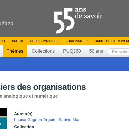
PUQ
DROITS
POUR COMMANDER
POUR PUBLIER
GUIDE D’ACHAT NUMÉR
Thèmes
Collections
PUQ360
50 ans
iers des organisations
te analogique et numérique
Auteur(s)
Louise Gagnon-Arguin
,
Sabine Mas
Collection