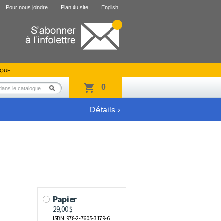
Pour nous joindre
Plan du site
English
IQUE
0
Détails ›