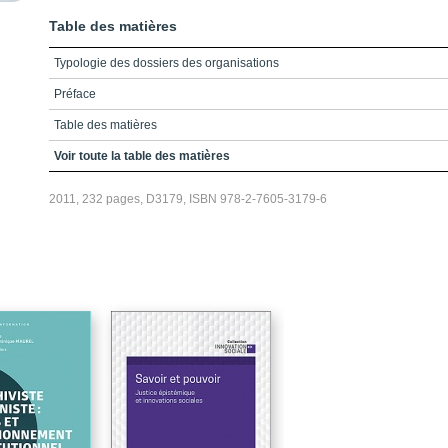
Table des matières
Typologie des dossiers des organisations
Préface
Table des matières
Remerciements
Voir toute la table des matières
La "notion" de dossier dans la gestion de l'information organique et
2011, 232 pages, D3179, ISBN 978-2-7605-3179-6
consignée - en guide d'introduction
Grille d'analyse des dossiers
Dossiers constitutifs
Dossiers de réunion
Dossiers de direction
Dossiers des relations de travail
Dossiers des ressources humaines
Dossiers des communications