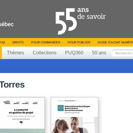
PUQ
DROITS
POUR COMMANDER
POUR PUBLIER
GUIDE D’ACHAT NUMÉR
Thèmes
Collections
PUQ360
50 ans
Torres