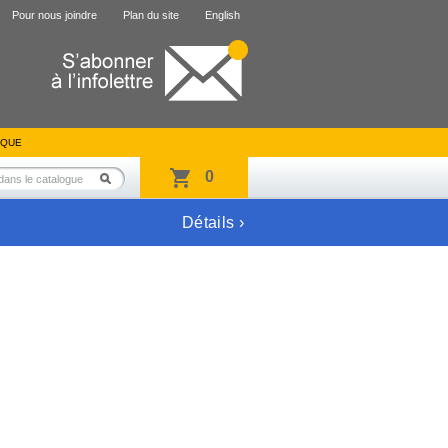
Pour nous joindre
Plan du site
English
IQUE
0
Détails ›