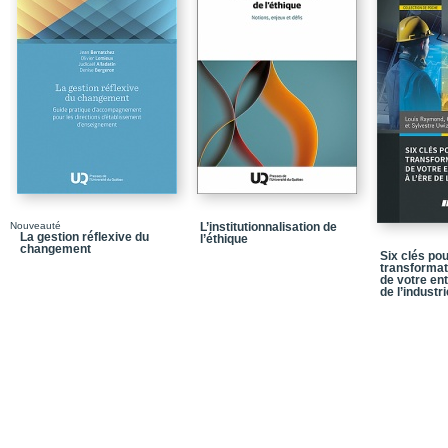
Avant-propos
Comment l’idée de cet 
L’intérêt d’entreprendre
et en gestion organisat
Partie I / Les fondemen
Chapitre 1 / Les concep
Chapitre 2 / Les évalua
Chapitre 3 / Le cadre d
Nouveauté
L’institutionnalisation de
projet
La gestion réflexive du
l’éthique
changement
Six clés pou
Chapitre 4 / Le cadre d
transforma
projet
de votre ent
de l’industri
Partie II / Le processus
Chapitre 5 / La démarch
Chapitre 6 / Le process
Partie III / Les résultat
Chapitre 7 / Les princi