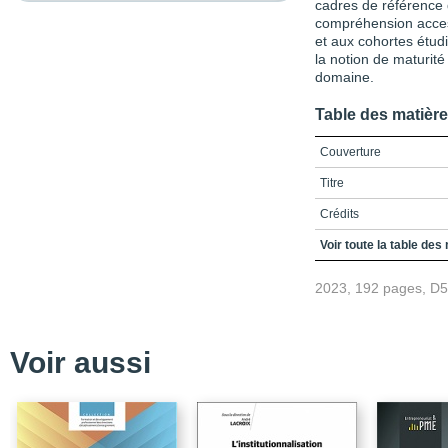
cadres de référence 
compréhension access
et aux cohortes étudi
la notion de maturit
domaine.
Table des matièr
Couverture
Titre
Crédits
Préface / Faire face aux
Voir toute la table des
Préface / De la consta
2023, 192 pages, D
Table des matières
Liste des encadrés
Voir aussi
Liste des figures
Liste des tableaux
Liste des sigles et acr