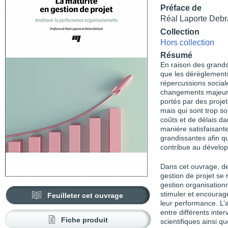
Préface de
Réal Laporte Debr
Collection
Hors collection
Résumé
En raison des grands
que les dérèglements
répercussions social
changements majeurs
portés par des projet
mais qui sont trop s
coûts et de délais da
manière satisfaisant
grandissantes afin qu
contribue au dévelo
Dans cet ouvrage, de
gestion de projet se 
gestion organisationn
stimuler et encourage
Feuilleter cet ouvrage
leur performance. L’
entre différents inte
Fiche produit
scientifiques ainsi q