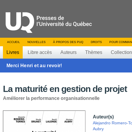
ACCUEIL
NOUVELLES
À PROPOS DES PUQ
DROITS
POUR COMMAN
Livres
Libre accès
Auteurs
Thèmes
Collectio
Merci Henri et au revoir!
La maturité en gestion de projet
Améliorer la performance organisationnelle
Auteur(s)
Alejandro Romero-To
Aubry