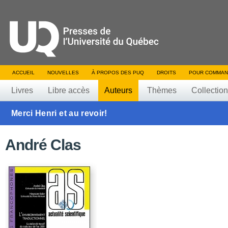
ACCUEIL
NOUVELLES
À PROPOS DES PUQ
DROITS
POUR COMMAN
Livres
Libre accès
Auteurs
Thèmes
Collectio
Merci Henri et au revoir!
André Clas