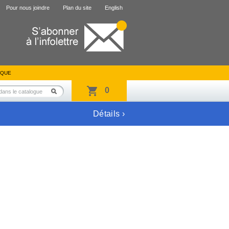
Pour nous joindre
Plan du site
English
IQUE
0
Détails ›