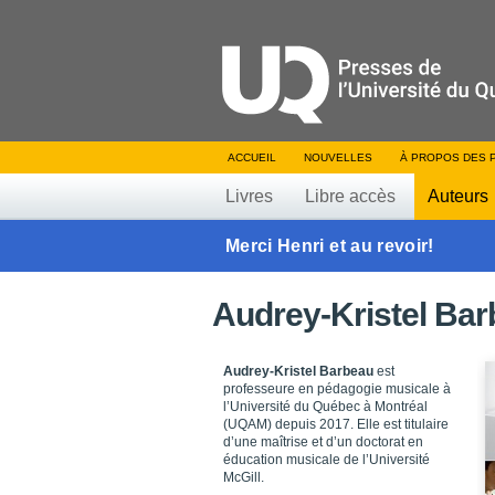
ACCUEIL
NOUVELLES
À PROPOS DES 
Livres
Libre accès
Auteurs
Merci Henri et au revoir!
Audrey-Kristel Ba
Audrey-Kristel Barbeau
est
professeure en pédagogie musicale à
l’Université du Québec à Montréal
(UQAM) depuis 2017. Elle est titulaire
d’une maîtrise et d’un doctorat en
éducation musicale de l’Université
McGill.