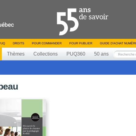
PUQ
DROITS
POUR COMMANDER
POUR PUBLIER
GUIDE D’ACHAT NUMÉR
Thèmes
Collections
PUQ360
50 ans
rbeau