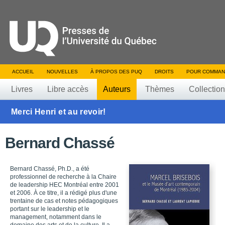
ACCUEIL
NOUVELLES
À PROPOS DES PUQ
DROITS
POUR COMMAN
Livres
Libre accès
Auteurs
Thèmes
Collectio
Merci Henri et au revoir!
Bernard Chassé
Bernard Chassé, Ph.D., a été
professionnel de recherche à la Chaire
de leadership HEC Montréal entre 2001
et 2006. À ce titre, il a rédigé plus d'une
trentaine de cas et notes pédagogiques
portant sur le leadership et le
management, notamment dans le