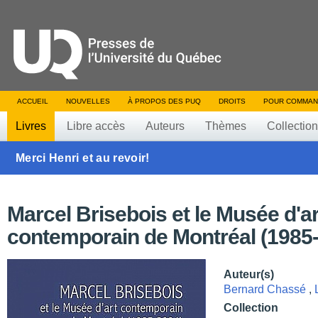
ACCUEIL
NOUVELLES
À PROPOS DES PUQ
DROITS
POUR COMMAN
Livres
Libre accès
Auteurs
Thèmes
Collectio
Merci Henri et au revoir!
Marcel Brisebois et le Musée d'ar
contemporain de Montréal (1985
Auteur(s)
Bernard Chassé
,
Collection