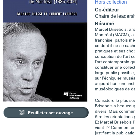
Hors collection
Co-éditeur
Chaire de leaders
Résumé
Marcel Brisebois, an
Montréal (MACM), a s
franchise, parfois m
ce dont il ne se cach
pratiques et ses choi
conception de l’art c
l’art contemporain q
constituer une collect
large public possible
sur l’échiquier muséa
aujourd’hui : une inst
muséologiques de d
Considéré le plus so
Brisebois a beaucoup 
divers. Mais comment 
Feuilleter cet ouvrage
être les orientation
Et Marcel Brisebois l’
vient-il? Comment en
justifient la publicat