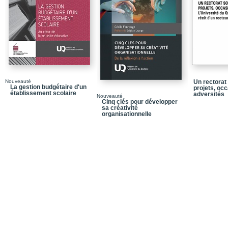
Prises de conscience s
Entrée au Grand Sémin
Ici Radio-Canada (195
Paris, 1960-1967 / Enfi
Études supérieures à l
Nouveauté
Un rectorat
Accès au milieu des int
La gestion budgétaire d'un
projets, occ
établissement scolaire
adversités
Nouveauté
Le retour
Cinq clés pour développer
sa créativité
organisationnelle
L’enseignant, le pédago
S’interroger sur ce qu’es
Apprendre le métier de 
Aujourd’hui à Rencont
Le Musée d’art contempo
Loi sur les musées nat
Une nomination qui fait 
Un musée ou un centre 