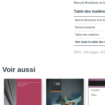
Marcel Brisebois et 
Table des matièr
Marcel Brisebois et le
Remerciements
Table des matières
Introduction
Voir toute la table des
Méthode et enjeux
2011, 144 pages, G
Du leader, du leadersh
De quelle stratégie parl
Voir aussi
Années d’apprentissag
La famille Brisebois : s
Privilèges d’une micros
Cauchemar de l’école
Éveils intellectuels