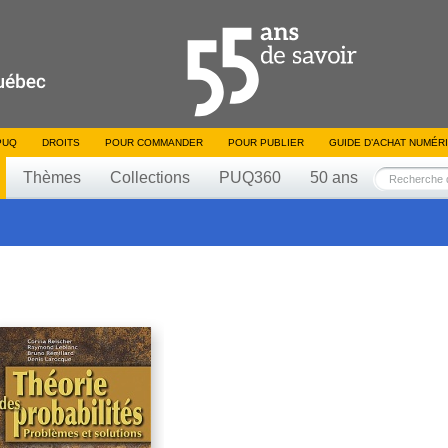
PUQ
DROITS
POUR COMMANDER
POUR PUBLIER
GUIDE D’ACHAT NUMÉR
Thèmes
Collections
PUQ360
50 ans