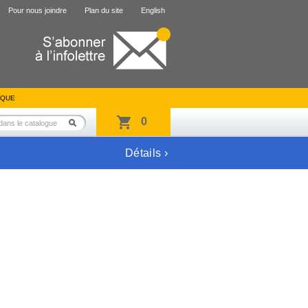
Pour nous joindre
Plan du site
English
IQUE
0
Détails ›