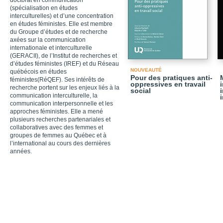
doctorat en communication
(spécialisation en études
interculturelles) et d’une concentration
en études féministes. Elle est membre
du Groupe d’études et de recherche
axées sur la communication
internationale et interculturelle
(GERACII), de l’Institut de recherches et
d’études féministes (IREF) et du Réseau
NOUVEAUTÉ
québécois en études
Pour des pratiques anti-
féministes(RéQEF). Ses intérêts de
oppressives en travail
recherche portent sur les enjeux liés à la
social
communication interculturelle, la
communication interpersonnelle et les
approches féministes. Elle a mené
plusieurs recherches partenariales et
collaboratives avec des femmes et
groupes de femmes au Québec et à
l’international au cours des dernières
années.