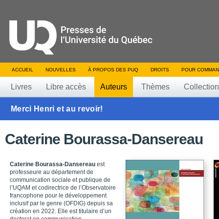
ACCUEIL
NOUVELLES
À PROPOS DES PUQ
DROITS
POUR COMMAN
Livres
Libre accès
Auteurs
Thèmes
Collectio
Merci Henri et au revoir!
Caterine Bourassa-Dansereau
Caterine Bourassa-Dansereau
est
professeure au département de
communication sociale et publique de
l’UQAM et codirectrice de l’Observatoire
francophone pour le développement
inclusif par le genre (OFDIG) depuis sa
création en 2022. Elle est titulaire d’un