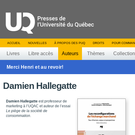
ACCUEIL
NOUVELLES
À PROPOS DES PUQ
DROITS
POUR COMMAN
Livres
Libre accès
Auteurs
Thèmes
Collectio
Merci Henri et au revoir!
Damien Hallegatte
Damien Hallegatte
est professeur de
marketing à l’UQAC et auteur de l’essai
Le piège de la société de
consommation
.