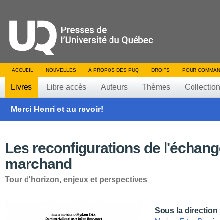
ACCUEIL
NOUVELLES
À PROPOS DES PUQ
DROITS
POUR COMMAN
Livres
Libre accès
Auteurs
Thèmes
Collectio
Merci Henri et au revoir!
Les reconfigurations de l'échang
marchand
Tour d'horizon, enjeux et perspectives
Sous la direction