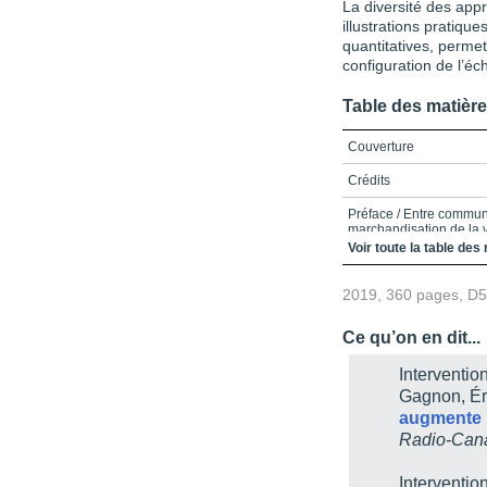
La diversité des app
illustrations pratiqu
quantitatives, perme
configuration de l’é
Table des matièr
Couverture
Crédits
Préface / Entre commun
marchandisation de la 
Voir toute la table des
Communautarisation d
2019, 360 pages, D
Marchandisation de la 
Références
Ce qu’on en dit...
Table des matières
Interventi
Gagnon, Ér
Liste des encadrés
augmente 
Liste des figures
Radio-Can
Liste des tableaux
Interventi