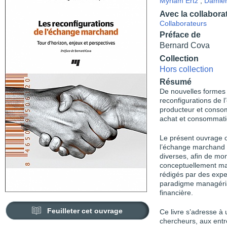
Myriam Ertz
,
Damien
Avec la collabora
Collaborateurs
Préface de
Bernard Cova
Collection
Hors collection
Résumé
De nouvelles formes
reconfigurations de l
producteur et consomm
achat et consommati
Le présent ouvrage o
l’échange marchand 
diverses, afin de m
conceptuellement mai
rédigés par des exper
paradigme managérial
financière.
Feuilleter cet ouvrage
Ce livre s’adresse à
chercheurs, aux entre