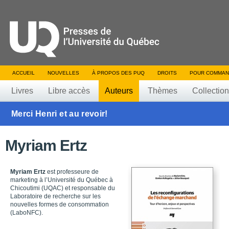
ACCUEIL
NOUVELLES
À PROPOS DES PUQ
DROITS
POUR COMMAN
Livres
Libre accès
Auteurs
Thèmes
Collectio
Merci Henri et au revoir!
Myriam Ertz
Myriam Ertz
est professeure de
marketing à l’Université du Québec à
Chicoutimi (UQAC) et responsable du
Laboratoire de recherche sur les
nouvelles formes de consommation
(LaboNFC).