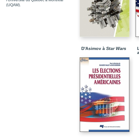
l'Université du Québec à Montréal
(UQAM).
D'Asimov à
Star Wars