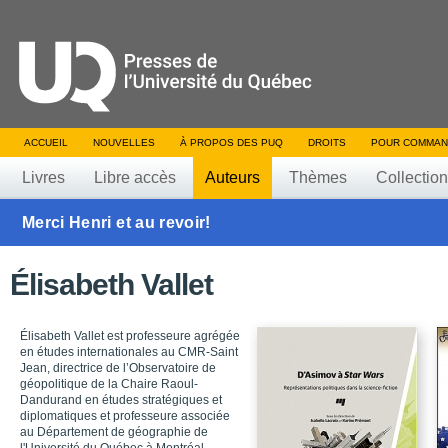
ACCUEIL
NOUVELLES
À PROPOS DES PUQ
DROITS
POUR COMMAN
Livres
Libre accès
Auteurs
Thèmes
Collectio
Merci Henri et au revoir!
Élisabeth Vallet
Élisabeth Vallet est professeure agrégée
en études internationales au CMR-Saint
Jean, directrice de l’Observatoire de
géopolitique de la Chaire Raoul-
Dandurand en études stratégiques et
diplomatiques et professeure associée
au Département de géographie de