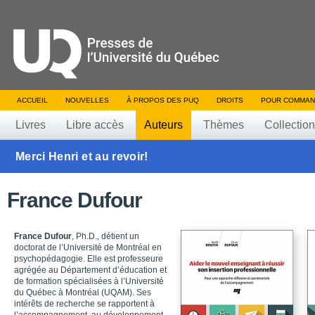
ACCUEIL
NOUVELLES
À PROPOS DES PUQ
DROITS
POUR COMMAN
Livres
Libre accès
Auteurs
Thèmes
Collectio
Merci Henri et au revoir!
France Dufour
France Dufour
, Ph.D., détient un
doctorat de l’Université de Montréal en
psychopédagogie. Elle est professeure
agrégée au Département d’éducation et
de formation spécialisées à l’Université
du Québec à Montréal (UQAM). Ses
intérêts de recherche se rapportent à