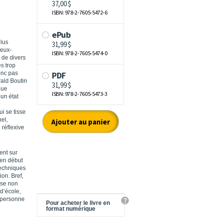
plus
 eux-
 de divers
s trop
donc pas
rald Boutin
que
 un état
i se tisse
el,
 réflexive
ent sur
 en début
techniques
ion. Bref,
sse non
d’école,
 personne
?
Pour acheter le livre en
format numérique