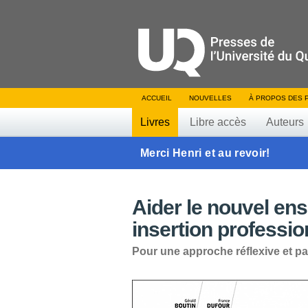
ACCUEIL
NOUVELLES
À PROPOS DES 
Livres
Libre accès
Auteurs
Merci Henri et au revoir!
Aider le nouvel ens
insertion professio
Pour une approche réflexive et p