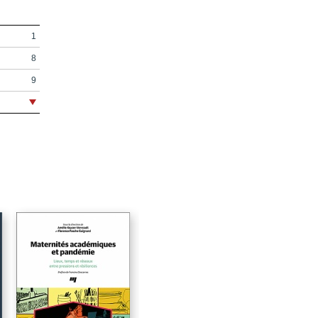
1
8
9
11
15
17
21
27
30
30
33
41