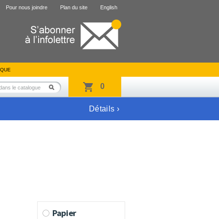
Pour nous joindre
Plan du site
English
IQUE
0
Détails ›