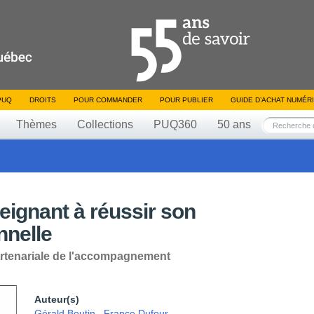
PUQ
DROITS
POUR COMMANDER
POUR PUBLIER
GUIDE D’ACHAT NUMÉR
Thèmes
Collections
PUQ360
50 ans
eignant à réussir son
nnelle
artenariale de l'accompagnement
Auteur(s)
Gérald Boutin
,
France Dufour