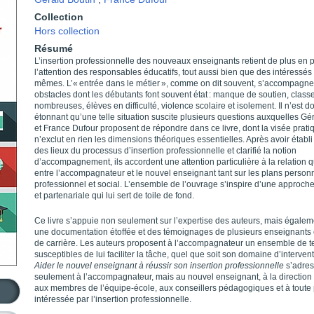
Collection
Hors collection
Résumé
L’insertion professionnelle des nouveaux enseignants retient de plus en 
l’attention des responsables éducatifs, tout aussi bien que des intéressés
mêmes. L’« entrée dans le métier », comme on dit souvent, s’accompagne
obstacles dont les débutants font souvent état : manque de soutien, classe
nombreuses, élèves en difficulté, violence scolaire et isolement. Il n’est 
étonnant qu’une telle situation suscite plusieurs questions auxquelles Gé
et France Dufour proposent de répondre dans ce livre, dont la visée prati
n’exclut en rien les dimensions théoriques essentielles. Après avoir établi
des lieux du processus d’insertion professionnelle et clarifié la notion
d’accompagnement, ils accordent une attention particulière à la relation qu
entre l’accompagnateur et le nouvel enseignant tant sur les plans personn
professionnel et social. L’ensemble de l’ouvrage s’inspire d’une approche
et partenariale qui lui sert de toile de fond.
Ce livre s’appuie non seulement sur l’expertise des auteurs, mais égalem
une documentation étoffée et des témoignages de plusieurs enseignants
de carrière. Les auteurs proposent à l’accompagnateur un ensemble de 
susceptibles de lui faciliter la tâche, quel que soit son domaine d’intervent
Aider le nouvel enseignant à réussir son insertion professionnelle
s’adre
seulement à l’accompagnateur, mais au nouvel enseignant, à la direction 
aux membres de l’équipe-école, aux conseillers pédagogiques et à toute
intéressée par l’insertion professionnelle.