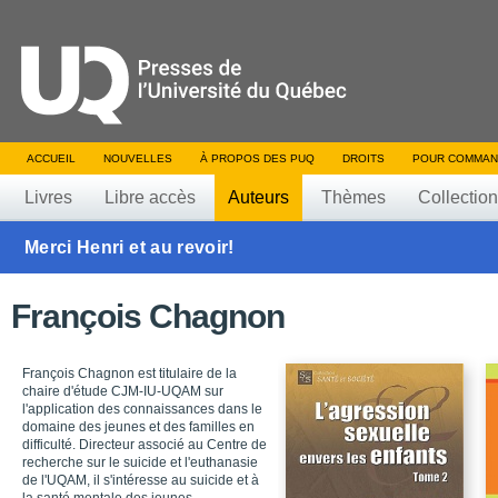
ACCUEIL
NOUVELLES
À PROPOS DES PUQ
DROITS
POUR COMMAN
Livres
Libre accès
Auteurs
Thèmes
Collectio
Merci Henri et au revoir!
François Chagnon
François Chagnon est titulaire de la
chaire d'étude CJM-IU-UQAM sur
l'application des connaissances dans le
domaine des jeunes et des familles en
difficulté. Directeur associé au Centre de
recherche sur le suicide et l'euthanasie
de l'UQAM, il s'intéresse au suicide et à