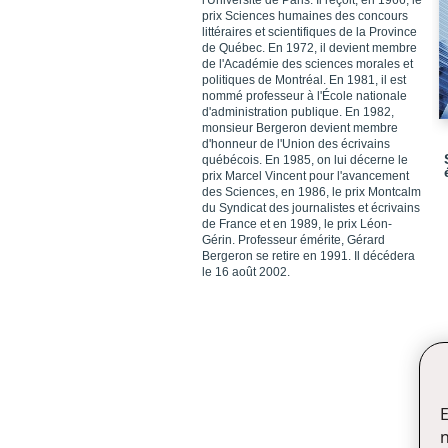
l'Université de Paris. Il reçoit, en 1966, le
prix Sciences humaines des concours
littéraires et scientifiques de la Province
de Québec. En 1972, il devient membre
de l'Académie des sciences morales et
politiques de Montréal. En 1981, il est
nommé professeur à l'École nationale
d'administration publique. En 1982,
monsieur Bergeron devient membre
d'honneur de l'Union des écrivains
québécois. En 1985, on lui décerne le
prix Marcel Vincent pour l'avancement
des Sciences, en 1986, le prix Montcalm
du Syndicat des journalistes et écrivains
de France et en 1989, le prix Léon-
Gérin. Professeur émérite, Gérard
Bergeron se retire en 1991. Il décédera
le 16 août 2002.
E
n