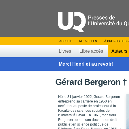
ACCUEIL
NOUVELLES
À PROPOS DES 
Livres
Libre accès
Auteurs
Merci Henri et au revoir!
Gérard Bergeron †
Né le 31 janvier 1922, Gérard Bergeron
entreprend sa carrière en 1950 en
accédant au poste de professeur à la
Faculté des sciences sociales de
l'Université Laval. En 1961, monsieur
Bergeron obtient son doctorat en droit
public et en science politique de