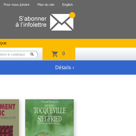
Pour nous joindre
Plan du site
English
IQUE
0
Détails ›