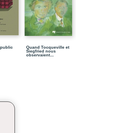
public
Quand Tocqueville et
Siegfried nous
observaient...