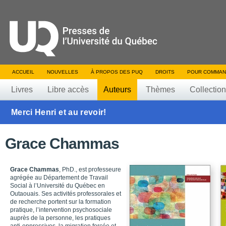
ACCUEIL
NOUVELLES
À PROPOS DES PUQ
DROITS
POUR COMMAN
Livres
Libre accès
Auteurs
Thèmes
Collectio
Merci Henri et au revoir!
Grace Chammas
Grace Chammas
, PhD., est professeure
agrégée au Département de Travail
Social à l’Université du Québec en
Outaouais. Ses activités professorales et
de recherche portent sur la formation
pratique, l’intervention psychosociale
auprès de la personne, les pratiques