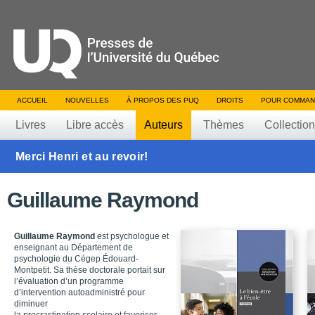
ACCUEIL
NOUVELLES
À PROPOS DES PUQ
DROITS
POUR COMMAN
Livres
Libre accès
Auteurs
Thèmes
Collectio
Merci Henri et au revoir!
Guillaume Raymond
Guillaume Raymond
est psychologue et
enseignant au Département de
psychologie du Cégep Édouard-
Montpetit. Sa thèse doctorale portait sur
l’évaluation d’un programme
d’intervention autoadministré pour
diminuer